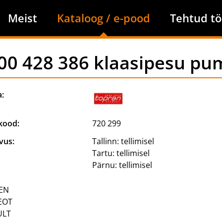
Meist
Kataloog / e-pood
Tehtud tö
00 428 386 klaasipesu pu
a:
kood:
720 299
vus:
Tallinn:
tellimisel
Tartu:
tellimisel
Pärnu:
tellimisel
EN
EOT
ULT