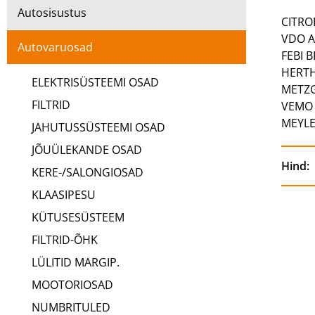
Autosisustus
CITRO
VDO A
Autovaruosad
FEBI B
HERTH
ELEKTRISÜSTEEMI OSAD
METZG
FILTRID
VEMO 
MEYLE
JAHUTUSSÜSTEEMI OSAD
JÕUÜLEKANDE OSAD
Hind:
KERE-/SALONGIOSAD
KLAASIPESU
KÜTUSESÜSTEEM
FILTRID-ÕHK
LÜLITID MARGIP.
MOOTORIOSAD
NUMBRITULED