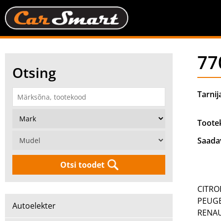
77
Otsing
Tarnij
Toote
Saada
Otsi toodet
CITRO
PEUG
Autoelekter
RENA