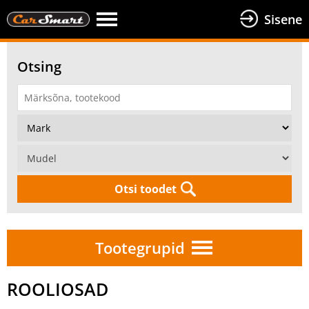
Sisene
Otsing
Otsi toodet
Tootegrupid
ROOLIOSAD