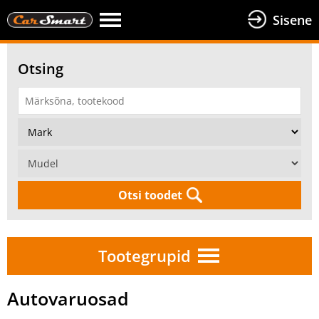
Sisene
Otsing
Otsi toodet
Tootegrupid
Autovaruosad