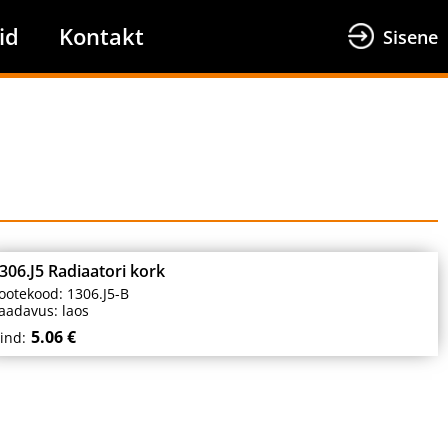
id
Kontakt
Sisene
306.J5 Radiaatori kork
ootekood: 1306.J5-B
aadavus: laos
5.06 €
ind: