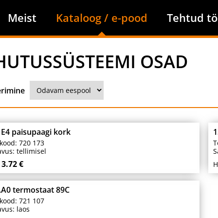
Meist
Kataloog / e-pood
Tehtud tö
HUTUSSÜSTEEMI OSAD
erimine
 E4 paisupaagi kork
1
kood: 720 173
T
vus: tellimisel
S
3.72 €
H
.A0 termostaat 89C
kood: 721 107
vus: laos