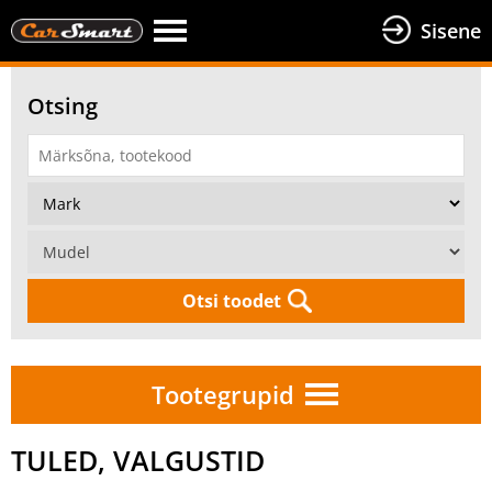
Sisene
Otsing
Otsi toodet
Tootegrupid
TULED, VALGUSTID