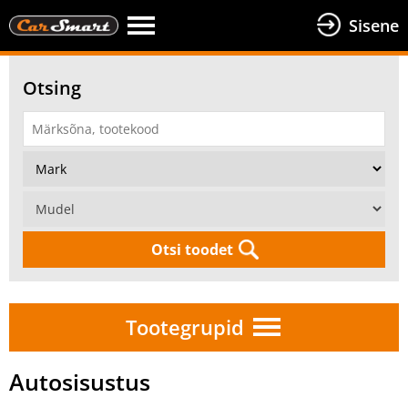
Sisene
Otsing
Otsi toodet
Tootegrupid
Autosisustus