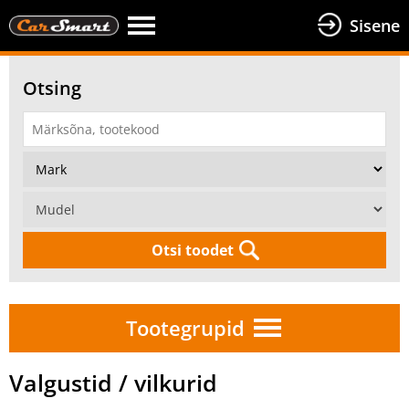
Sisene
Otsing
Otsi toodet
Tootegrupid
Valgustid / vilkurid