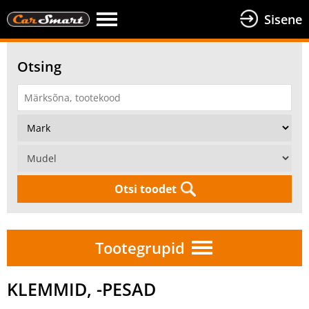
Sisene
Otsing
Otsi toodet
Tootegrupid
KLEMMID, -PESAD