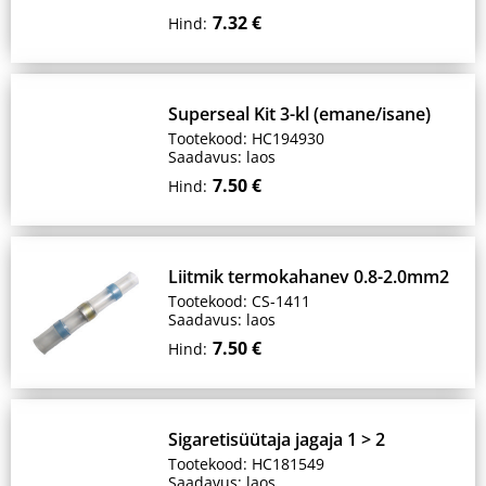
7.32 €
Hind:
Superseal Kit 3-kl (emane/isane)
Tootekood: HC194930
Saadavus: laos
7.50 €
Hind:
Liitmik termokahanev 0.8-2.0mm2
Tootekood: CS-1411
Saadavus: laos
7.50 €
Hind:
Sigaretisüütaja jagaja 1 > 2
Tootekood: HC181549
Saadavus: laos