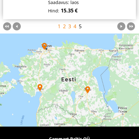
Saadavus: laos
15.35 €
Hind:
1
2
3
4
5
Carsmart Baltic OÜ