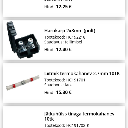
12.25 €
Hind:
Harukarp 2x8mm (polt)
Tootekood: HC192218
Saadavus: tellimisel
12.40 €
Hind:
Liitmik termokahanev 2.7mm 10TK
Tootekood: HC191701
Saadavus: laos
15.30 €
Hind:
Jätkuhülss tinaga termokahanev
10tk
Tootekood: HC191702-K