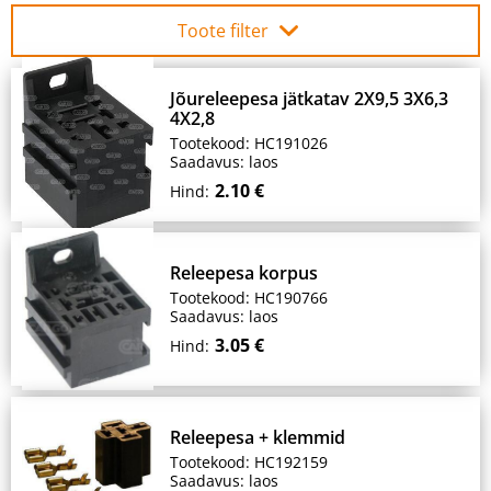
Toote filter
Jõureleepesa jätkatav 2X9,5 3X6,3
4X2,8
Tootekood: HC191026
Saadavus: laos
2.10 €
Hind:
Releepesa korpus
Tootekood: HC190766
Saadavus: laos
3.05 €
Hind:
Releepesa + klemmid
Tootekood: HC192159
Saadavus: laos