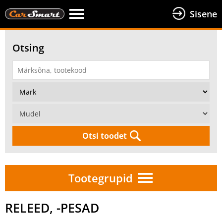
Sisene
Otsing
Otsi toodet
Tootegrupid
RELEED, -PESAD