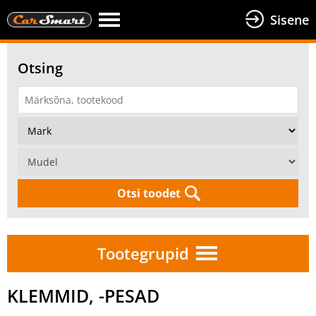
Sisene
Otsing
Otsi toodet
Tootegrupid
KLEMMID, -PESAD