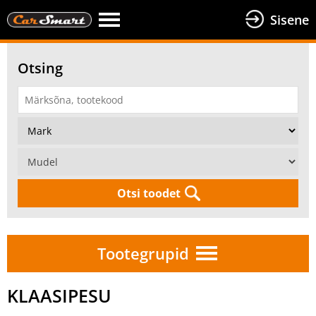
Sisene
Otsing
Otsi toodet
Tootegrupid
KLAASIPESU