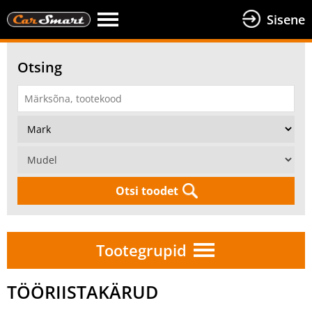
Sisene
Otsing
Otsi toodet
Tootegrupid
TÖÖRIISTAKÄRUD