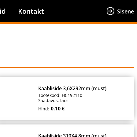
id
Kontakt
Sisene
Kaabliside 3,6X292mm (must)
Tootekood: HC192110
Saadavus: laos
0.10 €
Hind:
Kaabliside 310X4,8mm (must)