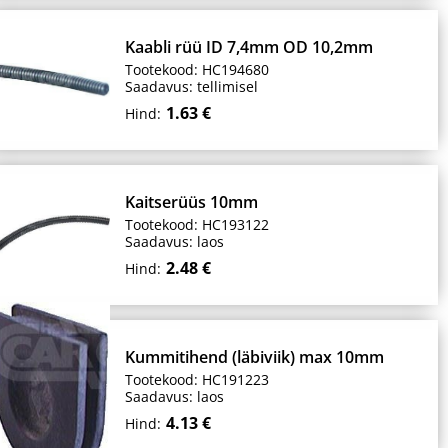
Kaabli rüü ID 7,4mm OD 10,2mm
Tootekood: HC194680
Saadavus: tellimisel
1.63 €
Hind:
Kaitserüüs 10mm
Tootekood: HC193122
Saadavus: laos
2.48 €
Hind:
Kummitihend (läbiviik) max 10mm
Tootekood: HC191223
Saadavus: laos
4.13 €
Hind: