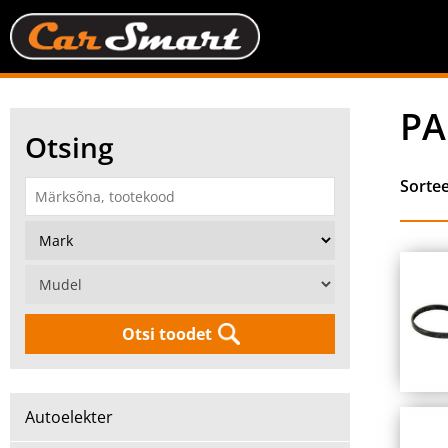
PA
Otsing
Sorte
Otsi toodet
Autoelekter