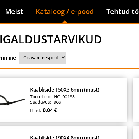
Meist
Kataloog / e-pood
Tehtud tö
IGALDUSTARVIKUD
erimine
Kaabliside 150X3,6mm (must)
Tootekood: HC190188
Saadavus: laos
0.04 €
Hind:
Kaabliside 190X4,8mm (must)