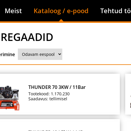
Meist
Kataloog / e-pood
Tehtud tö
REGAADID
erimine
THUNDER 70 3KW / 11Bar
Tootekood: 1.170.230
Saadavus: tellimisel