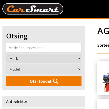
AG
Otsing
Sorte
Otsi toodet
Autoelekter