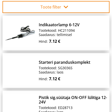
Toote filter
Indikaatorlamp 6-12V
Tootekood: HC211094
Saadavus: tellimisel
7.12 €
Hind:
Starteri paranduskomplekt
Tootekood: SG3036S
Saadavus: laos
7.12 €
Hind:
Pistik sig.süütaja ON-OFF lülitiga 12-
24V
Tootekood: ED28713
Saadavus: laos