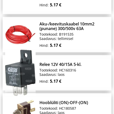
5.17 €
Hind:
Aku-/keevituskaabel 10mm2
(punane) 300/500v 63A
Tootekood: B191535
Saadavus: tellimisel
5.17 €
Hind:
Relee 12V 40/15A 5-kl.
Tootekood: HC160316
Saadavus: laos
5.17 €
Hind:
Hooblüliti (ON)-OFF-(ON)
Tootekood: HC180587
Saadavus: laos