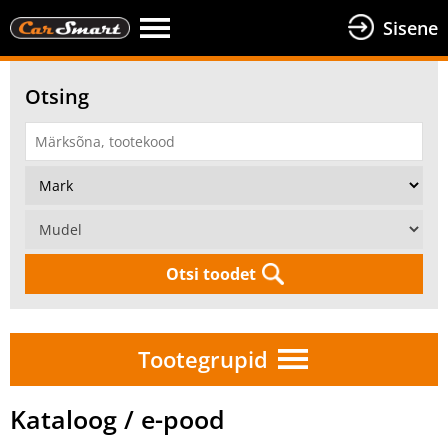
Sisene
Otsing
Otsi toodet
Tootegrupid
Kataloog / e-pood