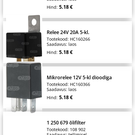
5.18 €
Hind:
Relee 24V 20A 5-kl.
Tootekood: HC160266
Saadavus: laos
5.18 €
Hind:
Mikrorelee 12V 5-kl dioodiga
Tootekood: HC160366
Saadavus: laos
5.18 €
Hind:
1 250 679 õlifilter
Tootekood: 108 902
Saadavus: tellimisel