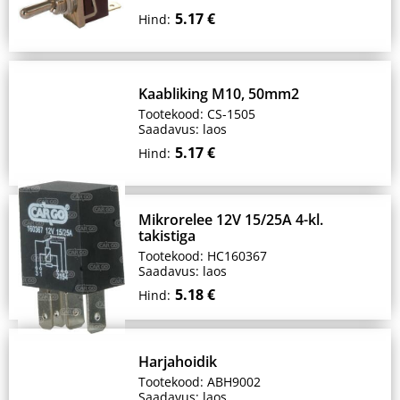
5.17 €
Hind:
Kaabliking M10, 50mm2
Tootekood: CS-1505
Saadavus: laos
5.17 €
Hind:
Mikrorelee 12V 15/25A 4-kl.
takistiga
Tootekood: HC160367
Saadavus: laos
5.18 €
Hind:
Harjahoidik
Tootekood: ABH9002
Saadavus: laos