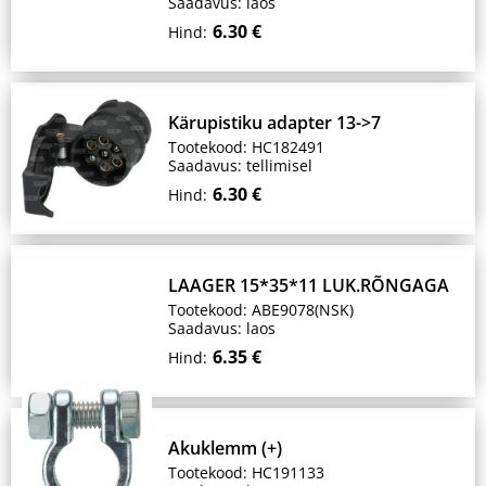
Saadavus: laos
6.30 €
Hind:
Kärupistiku adapter 13->7
Tootekood: HC182491
Saadavus: tellimisel
6.30 €
Hind:
LAAGER 15*35*11 LUK.RÕNGAGA
Tootekood: ABE9078(NSK)
Saadavus: laos
6.35 €
Hind:
Akuklemm (+)
Tootekood: HC191133