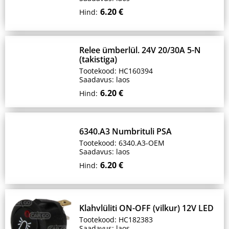
6.20 €
Hind:
Relee ümberlül. 24V 20/30A 5-N
(takistiga)
Tootekood: HC160394
Saadavus: laos
6.20 €
Hind:
6340.A3 Numbrituli PSA
Tootekood: 6340.A3-OEM
Saadavus: laos
6.20 €
Hind:
Klahvlüliti ON-OFF (vilkur) 12V LED
Tootekood: HC182383
Saadavus: laos