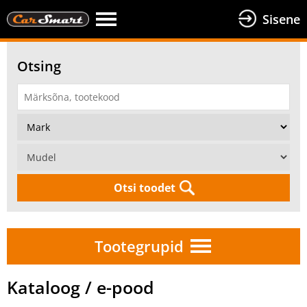
Sisene
Otsing
Otsi toodet
Tootegrupid
Kataloog / e-pood