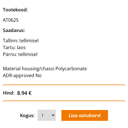
Tootekood:
AT062S
Saadavus:
Tallinn:
tellimisel
Tartu:
laos
Pärnu:
tellimisel
Material housing/chassi Polycarbonate
ADR-approved No
8.94 €
Hind:
Kogus: