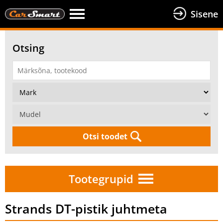
Sisene
Otsing
Otsi toodet
Tootegrupid
Strands DT-pistik juhtmeta