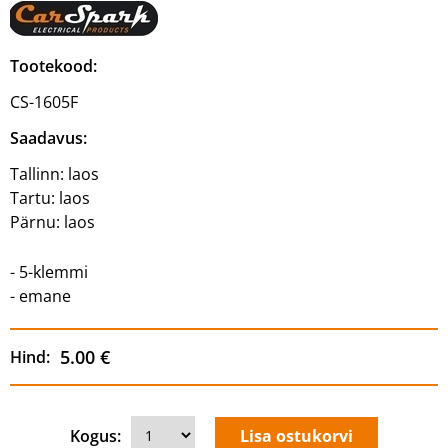
Tootekood:
CS-1605F
Saadavus:
Tallinn:
laos
Tartu:
laos
Pärnu:
laos
- 5-klemmi
- emane
5.00 €
Hind:
Kogus: