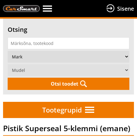
Sisene
Otsing
Otsi toodet
Tootegrupid
Pistik Superseal 5-klemmi (emane)