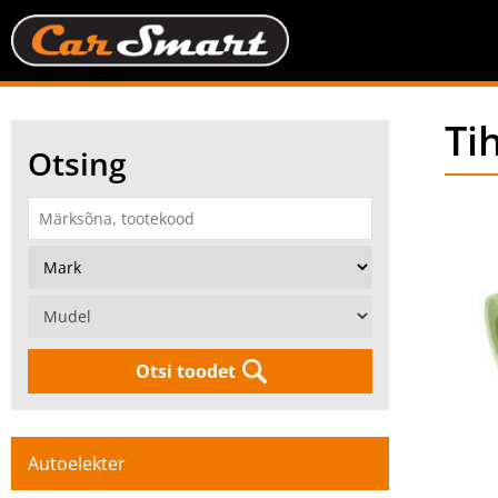
Ti
Otsing
Otsi toodet
Autoelekter