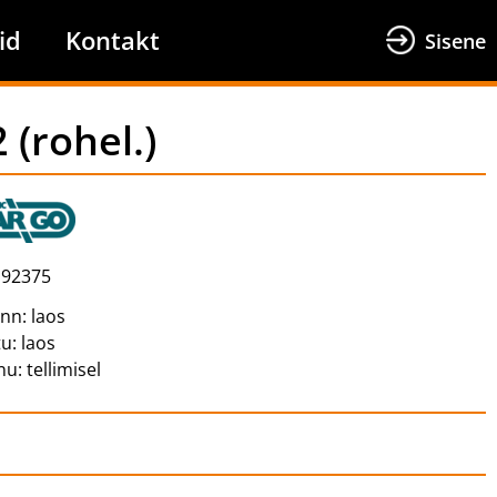
id
Kontakt
Sisene
(rohel.)
92375
inn:
laos
tu:
laos
nu:
tellimisel