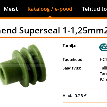
Meist
Kataloog / e-pood
Tehtud tö
hend Superseal 1-1,25mm2 
Tarnija:
Tootekood:
HC1
Saadavus:
Tall
Tar
Pär
0.26 €
Hind: