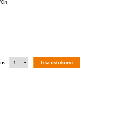
/On
us: