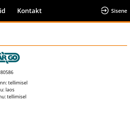
id
Kontakt
Sisene
80586
inn:
tellimisel
tu:
laos
nu:
tellimisel