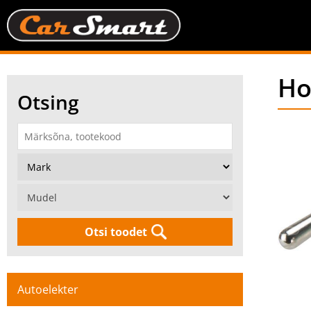
Ho
Otsing
Otsi toodet
Autoelekter