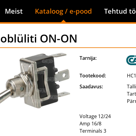
Meist
Kataloog / e-pood
Tehtud tö
oblüliti ON-ON
Tarnija:
Tootekood:
HC1
Saadavus:
Tall
Tar
Pär
Voltage 12/24
Amp 16/8
Terminals 3