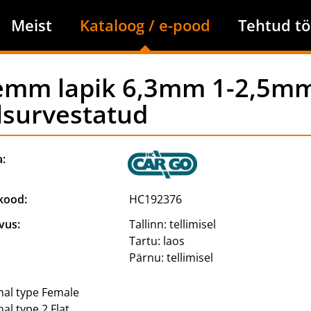
Meist
Kataloog / e-pood
Tehtud tö
emm lapik 6,3mm 1-2,5m
lsurvestatud
a:
kood:
HC192376
vus:
Tallinn:
tellimisel
Tartu:
laos
Pärnu:
tellimisel
nal type Female
al type 2 Flat