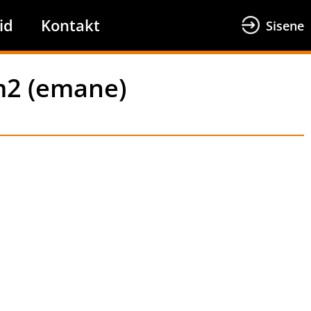
id
Kontakt
Sisene
m2 (emane)