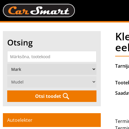
Kl
Otsing
ee
Tarnij
Toote
Saada
Otsi toodet
Autoelekter
Termi
Termin