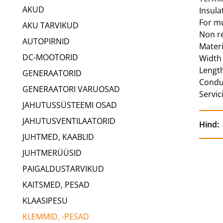
AKUD
Insula
For mu
AKU TARVIKUD
Non re
AUTOPIRNID
Materi
DC-MOOTORID
Width
Lengt
GENERAATORID
Condu
GENERAATORI VARUOSAD
Servi
JAHUTUSSÜSTEEMI OSAD
JAHUTUSVENTILAATORID
Hind:
JUHTMED, KAABLID
JUHTMERÜÜSID
PAIGALDUSTARVIKUD
KAITSMED, PESAD
KLAASIPESU
KLEMMID, -PESAD