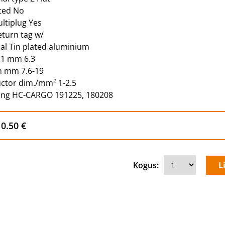
ted No
ltiplug Yes
turn tag w/
al Tin plated aluminium
 1 mm 6.3
h mm 7.6-19
ctor dim./mm² 1-2.5
cing HC-CARGO 191225, 180208
0.50 €
Kogus: