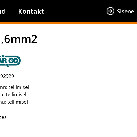
id
Kontakt
Sisene
-1,6mm2
92929
inn:
tellimisel
tu:
tellimisel
nu:
tellimisel
ces