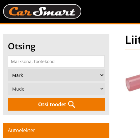
Li
Otsing
Otsi toodet
Autoelekter