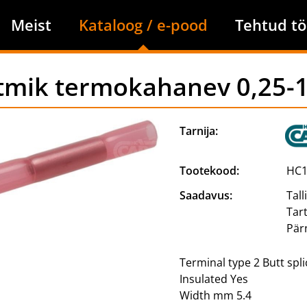
Meist
Kataloog / e-pood
Tehtud tö
itmik termokahanev 0,25
Tarnija:
Tootekood:
HC1
Saadavus:
Tall
Tar
Pär
Terminal type 2 Butt spli
Insulated Yes
Width mm 5.4