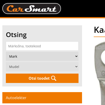
Ka
Otsing
Otsi toodet
Autoelekter