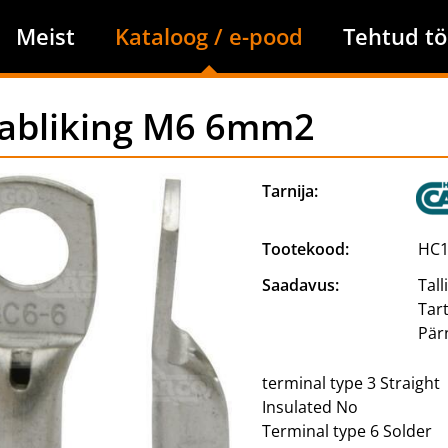
Meist
Kataloog / e-pood
Tehtud tö
abliking M6 6mm2
Tarnija:
Tootekood:
HC1
Saadavus:
Tall
Tar
Pär
terminal type 3 Straight
Insulated No
Terminal type 6 Solder