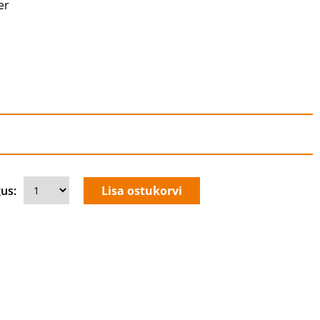
er
us: