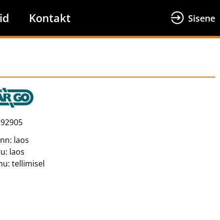
id
Kontakt
Sisene
92905
inn:
laos
tu:
laos
nu:
tellimisel