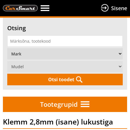
Sisene
Otsing
Otsi toodet
Tootegrupid
Klemm 2,8mm (isane) lukustiga