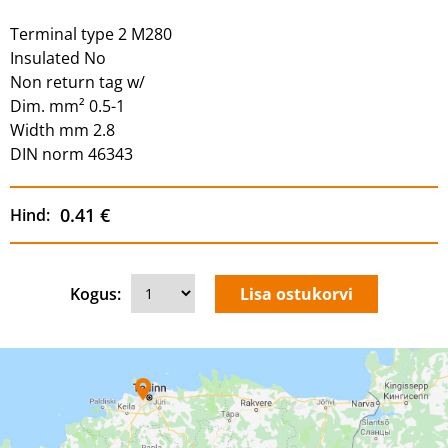
Terminal type 2 M280
Insulated No
Non return tag w/
Dim. mm² 0.5-1
Width mm 2.8
DIN norm 46343
0.41 €
Hind:
Kogus: