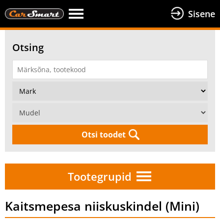
Sisene
Otsing
Otsi toodet
Tootegrupid
Kaitsmepesa niiskuskindel (Mini)