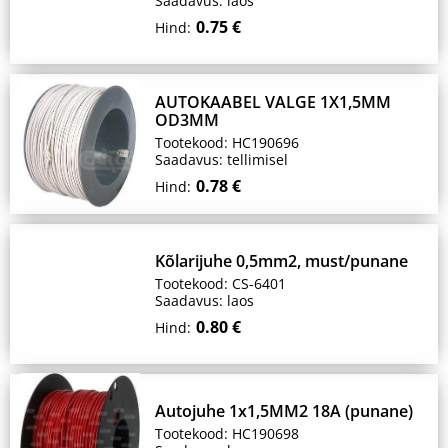
Saadavus: laos
0.75 €
Hind:
AUTOKAABEL VALGE 1X1,5MM
OD3MM
Tootekood: HC190696
Saadavus: tellimisel
0.78 €
Hind:
Kõlarijuhe 0,5mm2, must/punane
Tootekood: CS-6401
Saadavus: laos
0.80 €
Hind:
Autojuhe 1x1,5MM2 18A (punane)
Tootekood: HC190698