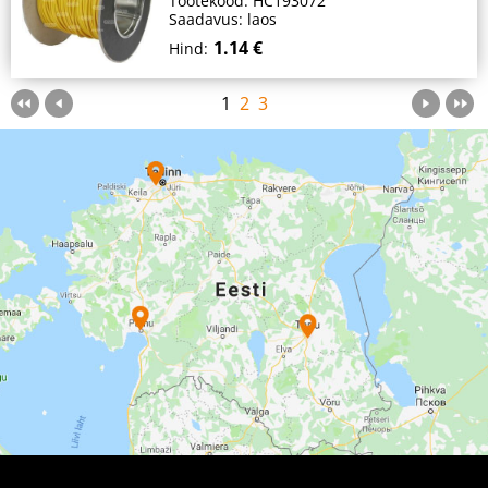
Tootekood: HC193072
Saadavus: laos
1.14 €
Hind:
1
2
3