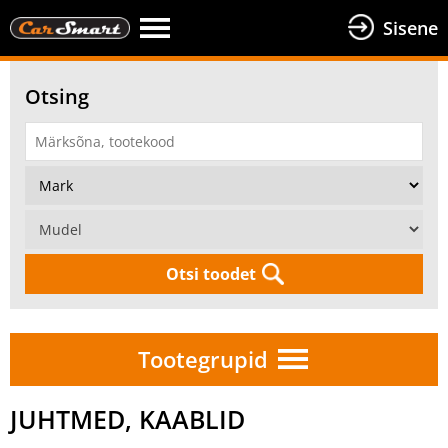
Sisene
Otsing
Otsi toodet
Tootegrupid
JUHTMED, KAABLID