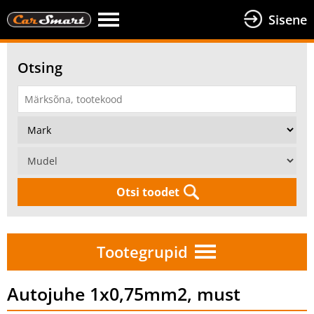
Sisene
Otsing
Otsi toodet
Tootegrupid
Autojuhe 1x0,75mm2, must