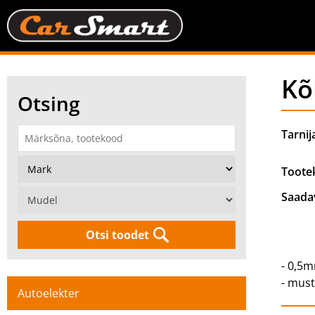
Kõ
Otsing
Tarnij
Toote
Saada
Otsi toodet
- 0,5
- mus
Autoelekter