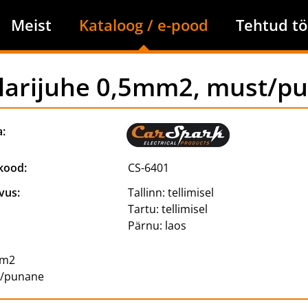
Meist
Kataloog / e-pood
Tehtud tö
larijuhe 0,5mm2, must/p
a:
kood:
CS-6401
vus:
Tallinn:
tellimisel
Tartu:
tellimisel
Pärnu:
laos
mm2
t/punane