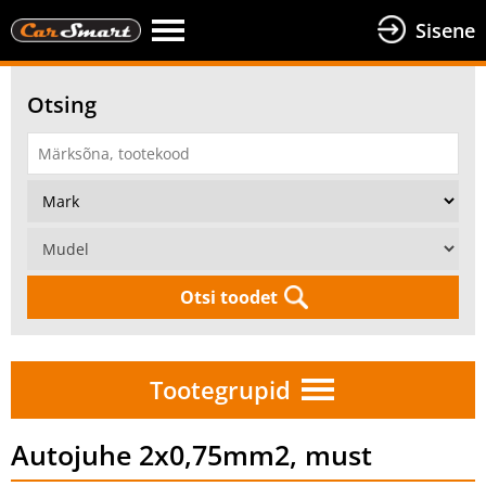
Sisene
Otsing
Otsi toodet
Tootegrupid
Autojuhe 2x0,75mm2, must