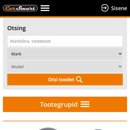
Sisene
Otsing
Otsi toodet
Tootegrupid