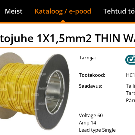
Meist
Kataloog / e-pood
Tehtud tö
tojuhe 1X1,5mm2 THIN WA
Tarnija:
Tootekood:
HC1
Saadavus:
Tall
Tar
Pär
Voltage 60
Amp 14
Lead type Single