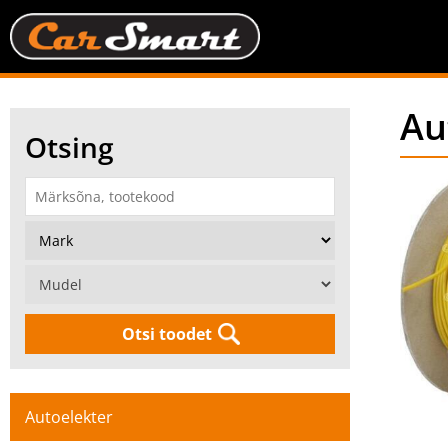
Au
Otsing
Otsi toodet
Autoelekter