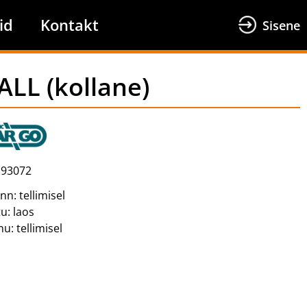
id
Kontakt
Sisene
LL (kollane)
93072
inn:
tellimisel
tu:
laos
nu:
tellimisel