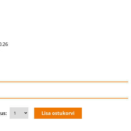
5
0.26
w
us: