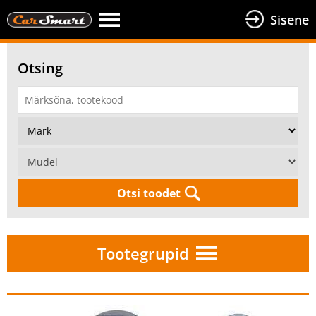
Sisene
Otsing
Otsi toodet
Tootegrupid