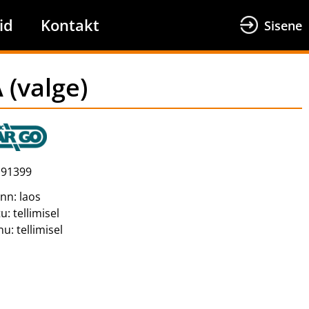
id
Kontakt
Sisene
(valge)
91399
inn:
laos
tu:
tellimisel
nu:
tellimisel