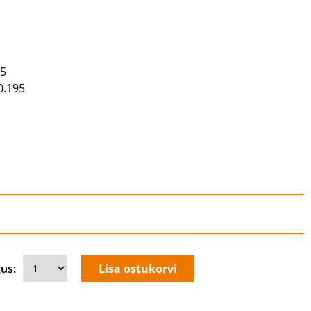
75
0.195
us: