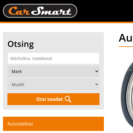
Au
Otsing
Otsi toodet
Autoelekter