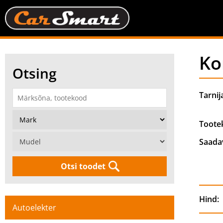
Ko
Otsing
Tarnij
Toote
Saada
Otsi toodet
Hind:
Autoelekter