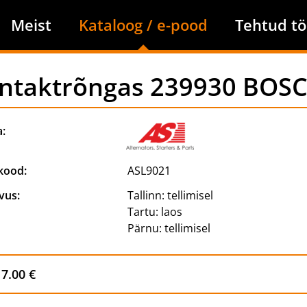
Meist
Kataloog / e-pood
Tehtud tö
ntaktrõngas 239930 BOS
a:
kood:
ASL9021
vus:
Tallinn:
tellimisel
Tartu:
laos
Pärnu:
tellimisel
7.00 €