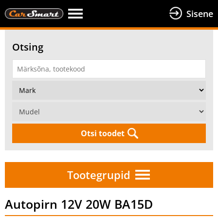
Sisene
Otsing
Otsi toodet
Tootegrupid
Autopirn 12V 20W BA15D