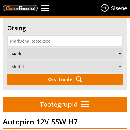
Sisene
Otsing
Otsi toodet
Tootegrupid
Autopirn 12V 55W H7