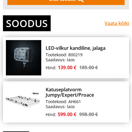
SOODUS
Vaata kõiki
LED-vilkur kandiline, jalaga
Tootekood: 800219
Saadavus: laos
139.00 €
185.00 €
Hind:
Katuseplatvorm
Jumpy/Expert/Proace
Tootekood: AH661
Saadavus: laos
599.00 €
998.00 €
Hind: