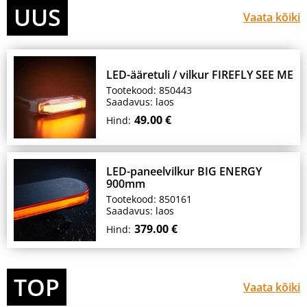
UUS
Vaata kõiki
LED-ääretuli / vilkur FIREFLY SEE ME
Tootekood: 850443
Saadavus: laos
49.00 €
Hind:
LED-paneelvilkur BIG ENERGY
900mm
Tootekood: 850161
Saadavus: laos
379.00 €
Hind:
TOP
Vaata kõiki