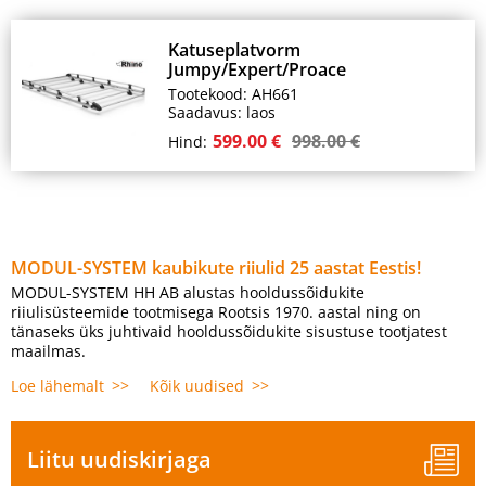
Katuseplatvorm
Jumpy/Expert/Proace
Tootekood: AH661
Saadavus: laos
599.00 €
998.00 €
Hind:
MODUL-SYSTEM kaubikute riiulid 25 aastat Eestis!
MODUL-SYSTEM HH AB alustas hooldussõidukite
riiulisüsteemide tootmisega Rootsis 1970. aastal ning on
tänaseks üks juhtivaid hooldussõidukite sisustuse tootjatest
maailmas.
Loe lähemalt
Kõik uudised
Liitu uudiskirjaga