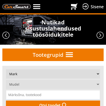
Sisene
Nutikad
sisustuslahendused
töösõidukitele
Tootegrupid
Otsi toodet