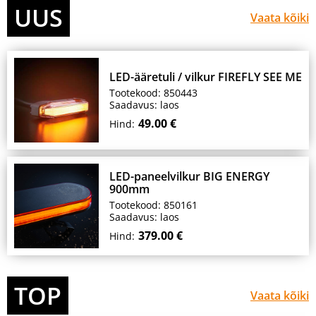
UUS
Vaata kõiki
LED-ääretuli / vilkur FIREFLY SEE ME
Tootekood: 850443
Saadavus: laos
49.00 €
Hind:
LED-paneelvilkur BIG ENERGY
900mm
Tootekood: 850161
Saadavus: laos
379.00 €
Hind:
TOP
Vaata kõiki