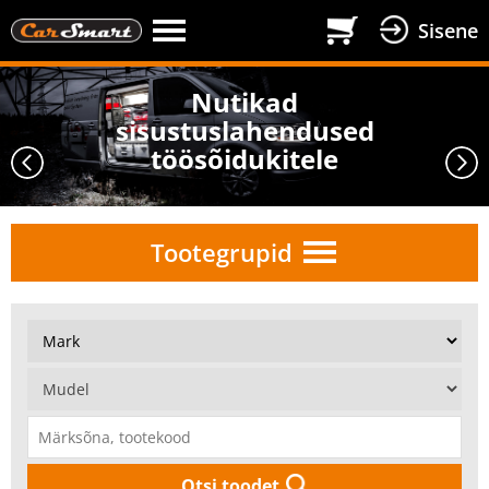
Sisene
Nutikad
sisustuslahendused
töösõidukitele
Tootegrupid
Otsi toodet