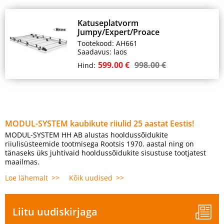
Katuseplatvorm
Jumpy/Expert/Proace
Tootekood: AH661
Saadavus: laos
599.00 €
998.00 €
Hind:
MODUL-SYSTEM kaubikute riiulid 25 aastat Eestis!
MODUL-SYSTEM HH AB alustas hooldussõidukite
riiulisüsteemide tootmisega Rootsis 1970. aastal ning on
tänaseks üks juhtivaid hooldussõidukite sisustuse tootjatest
maailmas.
Loe lähemalt
Kõik uudised
Liitu uudiskirjaga