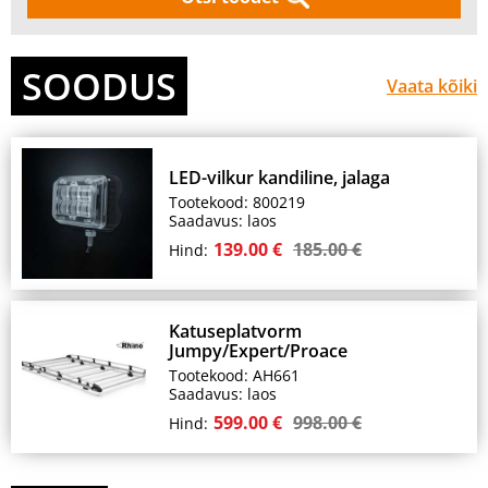
SOODUS
Vaata kõiki
LED-vilkur kandiline, jalaga
Tootekood: 800219
Saadavus: laos
139.00 €
185.00 €
Hind:
Katuseplatvorm
Jumpy/Expert/Proace
Tootekood: AH661
Saadavus: laos
599.00 €
998.00 €
Hind: