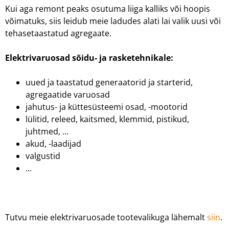
Kui aga remont peaks osutuma liiga kalliks või hoopis
võimatuks, siis leidub meie ladudes alati lai valik uusi või
tehasetaastatud agregaate.
Elektrivaruosad sõidu- ja rasketehnikale:
uued ja taastatud generaatorid ja starterid,
agregaatide varuosad
jahutus- ja küttesüsteemi osad, -mootorid
lülitid, releed, kaitsmed, klemmid, pistikud,
juhtmed, ...
akud, -laadijad
valgustid
...
Tutvu meie elektrivaruosade tootevalikuga lähemalt
siin
.