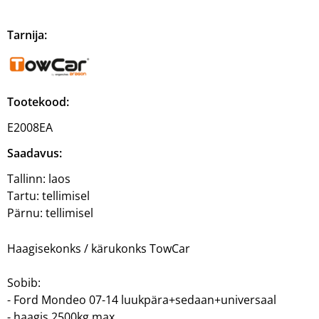
Tarnija:
Tootekood:
E2008EA
Saadavus:
Tallinn:
laos
Tartu:
tellimisel
Pärnu:
tellimisel
Haagisekonks / kärukonks TowCar
Sobib:
- Ford Mondeo 07-14 luukpära+sedaan+universaal
- haagis 2500kg max