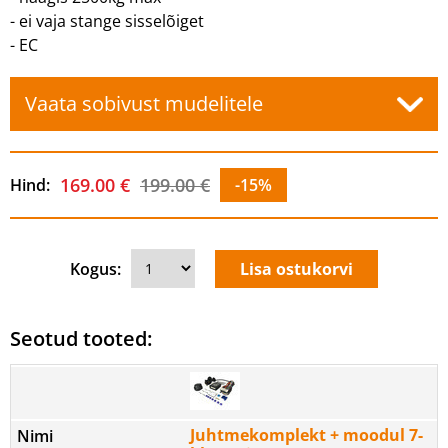
- ei vaja stange sisselõiget
- EC
Vaata sobivust mudelitele
169.00 €
199.00 €
Hind:
-15%
Kogus:
Seotud tooted:
Juhtmekomplekt + moodul 7-