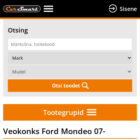
Sisene
Otsing
Otsi toodet
Tootegrupid
Veokonks Ford Mondeo 07-