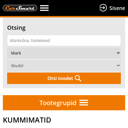
Sisene
Otsing
Otsi toodet
Tootegrupid
KUMMIMATID