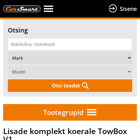
Sisene
Otsing
Otsi toodet
Tootegrupid
Lisade komplekt koerale TowBox
V1