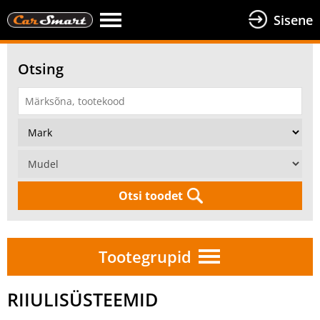
Sisene
Otsing
Otsi toodet
Tootegrupid
RIIULISÜSTEEMID