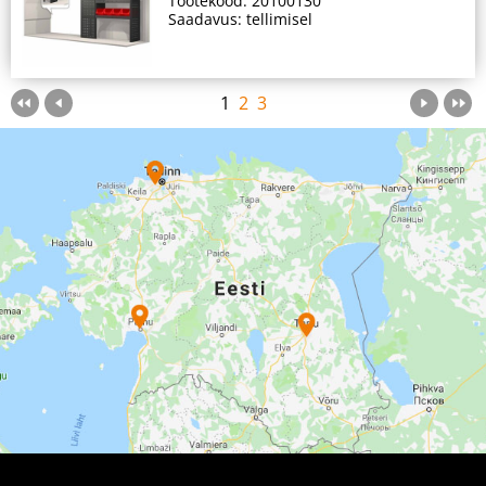
Tootekood: 20100130
Saadavus: tellimisel
1
2
3