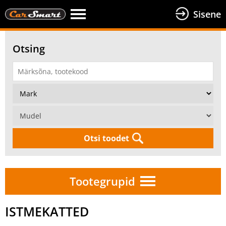
Sisene
Otsing
Otsi toodet
Tootegrupid
ISTMEKATTED