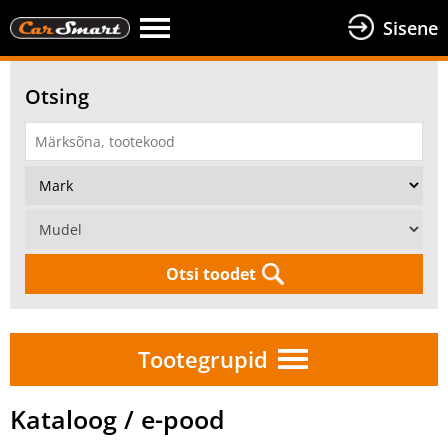
Sisene
Otsing
Otsi toodet
Tootegrupid
Kataloog / e-pood