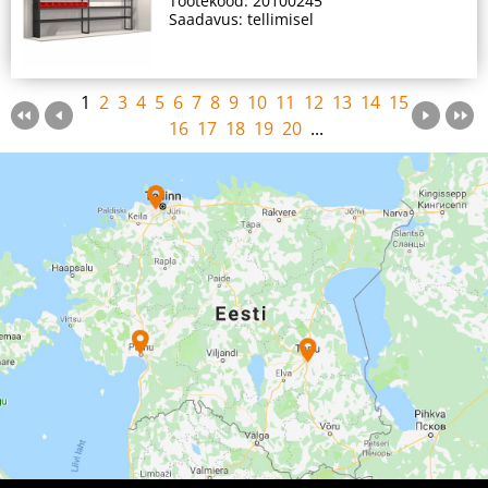
Tootekood: 20100245
Saadavus: tellimisel
1
2
3
4
5
6
7
8
9
10
11
12
13
14
15
16
17
18
19
20
...