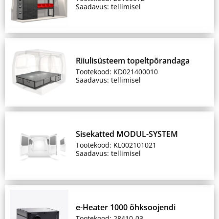
Saadavus: tellimisel
Riiulisüsteem topeltpõrandaga
Tootekood: KD021400010
Saadavus: tellimisel
Sisekatted MODUL-SYSTEM
Tootekood: KL002101021
Saadavus: tellimisel
e-Heater 1000 õhksoojendi
Tootekood: 28410-03