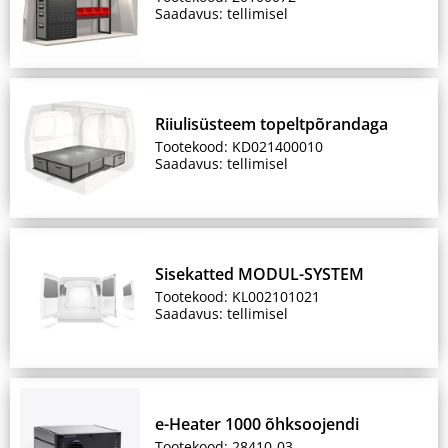
Saadavus: tellimisel
Riiulisüsteem topeltpõrandaga
Tootekood: KD021400010
Saadavus: tellimisel
Sisekatted MODUL-SYSTEM
Tootekood: KL002101021
Saadavus: tellimisel
e-Heater 1000 õhksoojendi
Tootekood: 28410-03