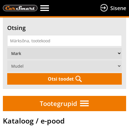
Sisene
Otsing
Otsi toodet
Tootegrupid
Kataloog / e-pood