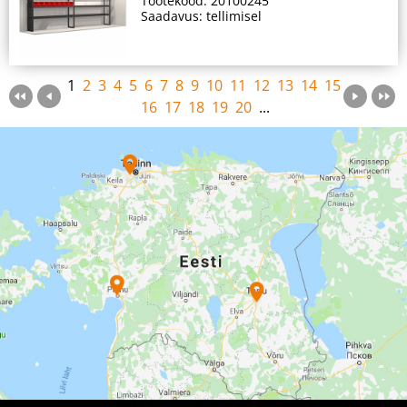
Tootekood: 20100245
Saadavus: tellimisel
1
2
3
4
5
6
7
8
9
10
11
12
13
14
15
16
17
18
19
20
...