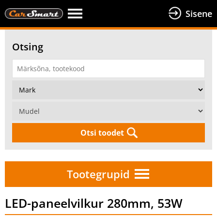
Sisene
Otsing
Otsi toodet
Tootegrupid
LED-paneelvilkur 280mm, 53W