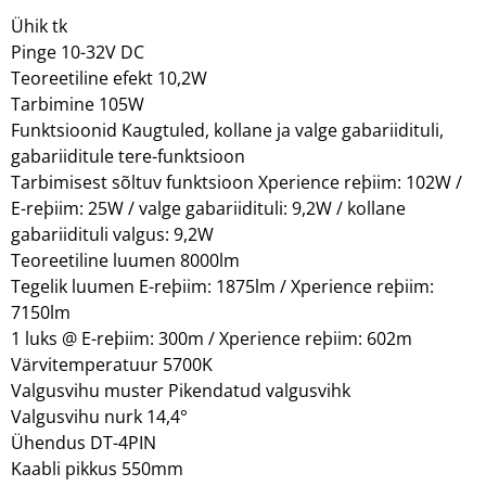
Ühik tk
Pinge 10-32V DC
Teoreetiline efekt 10,2W
Tarbimine 105W
Funktsioonid Kaugtuled, kollane ja valge gabariidituli,
gabariiditule tere-funktsioon
Tarbimisest sõltuv funktsioon Xperience reþiim: 102W /
E-reþiim: 25W / valge gabariidituli: 9,2W / kollane
gabariidituli valgus: 9,2W
Teoreetiline luumen 8000lm
Tegelik luumen E-reþiim: 1875lm / Xperience reþiim:
7150lm
1 luks @ E-reþiim: 300m / Xperience reþiim: 602m
Värvitemperatuur 5700K
Valgusvihu muster Pikendatud valgusvihk
Valgusvihu nurk 14,4°
Ühendus DT-4PIN
Kaabli pikkus 550mm