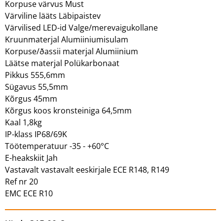
Korpuse värvus Must
Värviline lääts Läbipaistev
Värvilised LED-id Valge/merevaigukollane
Kruunmaterjal Alumiiniumisulam
Korpuse/ðassii materjal Alumiinium
Läätse materjal Polükarbonaat
Pikkus 555,6mm
Sügavus 55,5mm
Kõrgus 45mm
Kõrgus koos kronsteiniga 64,5mm
Kaal 1,8kg
IP-klass IP68/69K
Töötemperatuur -35 - +60°C
E-heakskiit Jah
Vastavalt vastavalt eeskirjale ECE R148, R149
Ref nr 20
EMC ECE R10