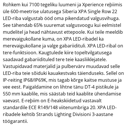
Rohkem kui 7100 tegeliku luumeni ja Xperience reþiimis
üle 600-meetrise ulatusega Siberia XPA Single Row 22
LED-riba valgustab ööd oma pikendatud valgusvihuga.
See tähendab 65% suuremat valgusvoogu kui eelmistel
mudelitel ja head nähtavust ettepoole. Kui teile meeldib
merevaigukollane kuma, on XPA LED-ribadel ka
merevaigukollane ja valge gabariidituli. XPA LED-ribal on
tere-funktsioon. Kaugtulede kiire topeltvilgatusega
saadavad gabariidituled tere teie kaasliiklejatele.
Vastupidavad materjalid ja pulbervärv muudavad selle
LED-riba teie sõiduki kauakestvaks täienduseks. Sellel on
IP-reiting IP68/IP69K, mis tagab kõrge kaitse mustuse ja
vee eest. Paigaldamine on lihtne tänu DT-4 pistikule ja
550 mm kaablile, mis säästab teid kaablite ühendamise
vaevast. E-reþiim on E-heakskiidetud vastavalt
standardile ECE R149/148 viitenumbriga 20. XPA LED-
ribadele kehtib Strands Lighting Divisioni 3-aastane
töögarantii.