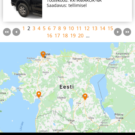
Tootekood: KK-AMAROK-4A
Saadavus: tellimisel
1
2
3
4
5
6
7
8
9
10
11
12
13
14
15
16
17
18
19
20
...