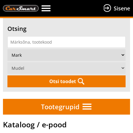
Sisene
Otsing
Otsi toodet
Tootegrupid
Kataloog / e-pood